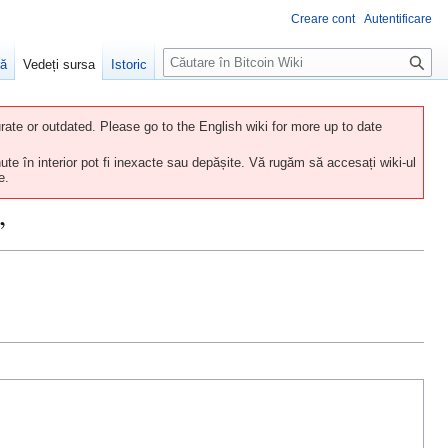
Creare cont
Autentificare
C
ră
Vedeți sursa
Istoric
ă
u
t
ate or outdated. Please go to the English wiki for more up to date
a
ute în interior pot fi inexacte sau depășite. Vă rugăm să accesați wiki-ul
r
e.
e
”