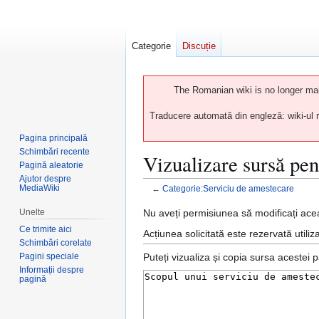
Categorie
Discuție
The Romanian wiki is no longer main
Traducere automată din engleză: wiki-ul ro
Pagina principală
Schimbări recente
Vizualizare sursă pe
Pagină aleatorie
Ajutor despre
MediaWiki
←
Categorie:Serviciu de amestecare
Sari
Sari
Unelte
Nu aveți permisiunea să modificați ace
la
la
Ce trimite aici
Acțiunea solicitată este rezervată utiliz
Schimbări corelate
navigare
căutare
Pagini speciale
Puteți vizualiza și copia sursa acestei p
Informații despre
pagină