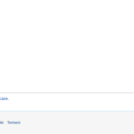
care
.
iki
Termeni