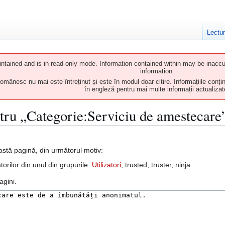
Lectu
tained and is in read-only mode. Information contained within may be inaccur
information.
mânesc nu mai este întreținut și este în modul doar citire. Informațiile conțin
în engleză pentru mai multe informații actualizat
ntru „Categorie:Serviciu de amestecare
astă pagină, din următorul motiv:
atorilor din unul din grupurile:
Utilizatori
, trusted, truster, ninja.
agini.