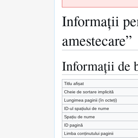
Informații pe
amestecare”
Informații de 
Sari
Sari
la
la
navigare
căutare
Titlu afișat
Cheie de sortare implicită
Lungimea paginii (în octeți)
ID-ul spațiului de nume
Spațiu de nume
ID pagină
Limba conținutului paginii