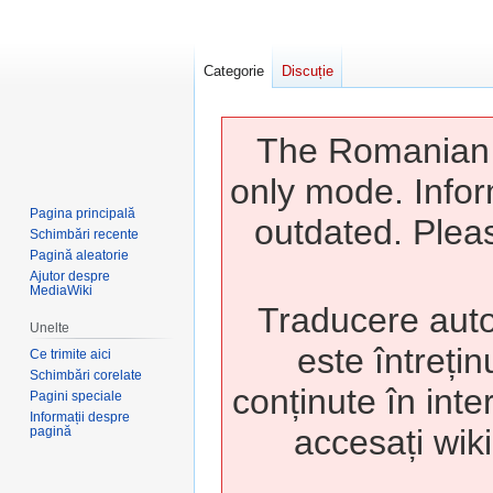
Categorie
Discuție
The Romanian w
only mode. Infor
Pagina principală
outdated. Pleas
Schimbări recente
Pagină aleatorie
Ajutor despre
MediaWiki
Traducere auto
Unelte
este întrețin
Ce trimite aici
Schimbări corelate
conținute în inte
Pagini speciale
Informații despre
accesați wiki
pagină