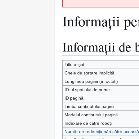
Informații pe
Informații de 
Sari
Sari
la
la
navigare
căutare
Titlu afișat
Cheie de sortare implicită
Lungimea paginii (în octeți)
ID-ul spațiului de nume
ID pagină
Limba conținutului paginii
Modelul conținutului paginii
Indexare de către roboți
Număr de redirecționări către aceast