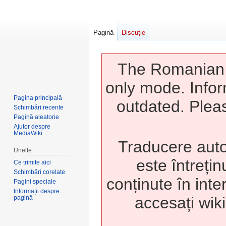
Pagină
Discuție
The Romanian w
only mode. Infor
Pagina principală
outdated. Pleas
Schimbări recente
Pagină aleatorie
Ajutor despre
MediaWiki
Traducere auto
Unelte
este întrețin
Ce trimite aici
Schimbări corelate
conținute în inte
Pagini speciale
Informații despre
accesați wiki
pagină