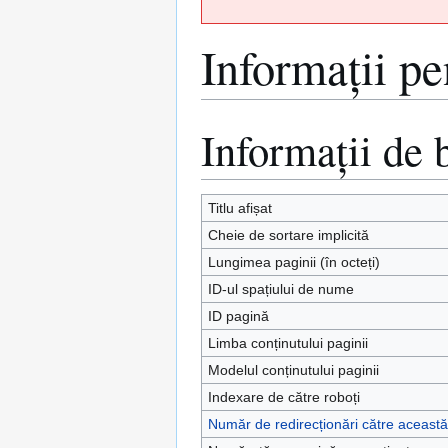
Informații pe
Informații de 
Sari
Sari
la
la
navigare
căutare
Titlu afișat
Cheie de sortare implicită
Lungimea paginii (în octeți)
ID-ul spațiului de nume
ID pagină
Limba conținutului paginii
Modelul conținutului paginii
Indexare de către roboți
Număr de redirecționări către aceast