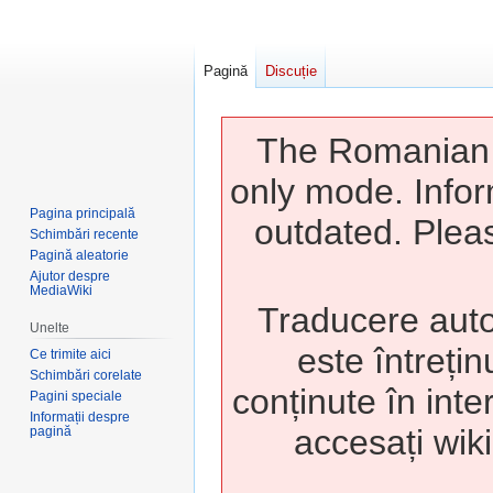
Pagină
Discuție
The Romanian w
only mode. Infor
Pagina principală
outdated. Pleas
Schimbări recente
Pagină aleatorie
Ajutor despre
MediaWiki
Traducere auto
Unelte
este întrețin
Ce trimite aici
Schimbări corelate
conținute în inte
Pagini speciale
Informații despre
accesați wiki
pagină