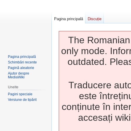
Pagina principală
Discuție
The Romanian w
only mode. Infor
Pagina principală
outdated. Pleas
Schimbări recente
Pagină aleatorie
Ajutor despre
MediaWiki
Traducere auto
Unelte
este întrețin
Pagini speciale
Versiune de tipărit
conținute în inte
accesați wiki