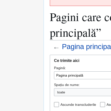
Pagini care c
principală”
←
Pagina principa
Sari
Sari
Ce trimite aici
la
la
Pagină:
navigare
căutare
Spațiu de nume:
toate
Ascunde transcluderile
As