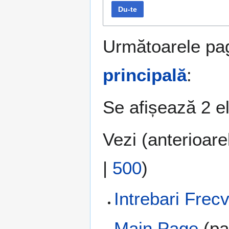
Du-te
Următoarele pag
principală
:
Se afișează 2 e
Vezi (
anterioare
|
500
)
Intrebari Frec
Main Page
(pa