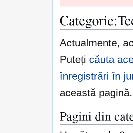
Categorie
:
Te
Sari
Sari
Actualmente, ace
la
la
navigare
căutare
Puteți
căuta aces
înregistrări în j
această pagină.
Pagini din cat