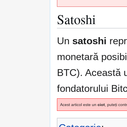
Satoshi
Sari
Sari
Un
satoshi
repr
la
la
navigare
căutare
monetară posib
BTC). Această un
fondatorului Bit
Acest articol este un
ciot
, puteți cont