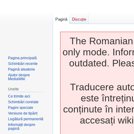
Pagină
Discuție
The Romanian w
only mode. Infor
Pagina principală
outdated. Pleas
Schimbări recente
Pagină aleatorie
Ajutor despre
MediaWiki
Traducere auto
Unelte
este întrețin
Ce trimite aici
Schimbări corelate
conținute în inte
Pagini speciale
Versiune de tipărit
accesați wiki
Legătură permanentă
Informații despre
pagină