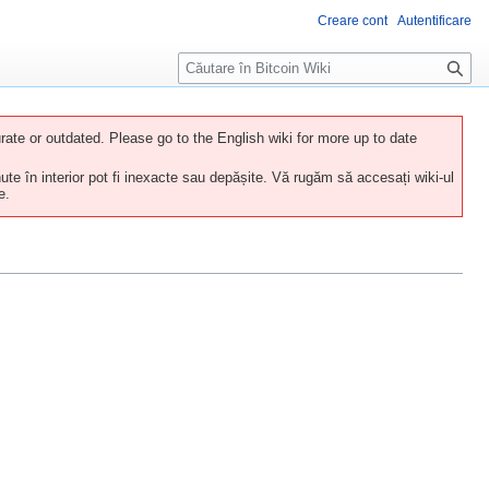
Creare cont
Autentificare
C
ă
u
t
ate or outdated. Please go to the English wiki for more up to date
a
ute în interior pot fi inexacte sau depășite. Vă rugăm să accesați wiki-ul
r
e.
e