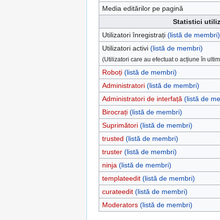
Media editărilor pe pagină
Statistici utili
Utilizatori înregistrați
(listă de membri)
Utilizatori activi
(listă de membri)
(Utilizatori care au efectuat o acțiune în ultim
Roboți
(listă de membri)
Administratori
(listă de membri)
Administratori de interfață
(listă de m
Birocrați
(listă de membri)
Suprimători
(listă de membri)
trusted
(listă de membri)
truster
(listă de membri)
ninja
(listă de membri)
templateedit
(listă de membri)
curateedit
(listă de membri)
Moderators
(listă de membri)