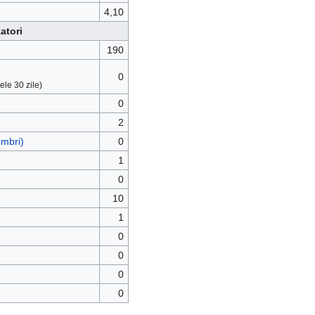
4,10
zatori
190
0
ele 30 zile)
0
2
embri)
0
1
0
10
1
0
0
0
0