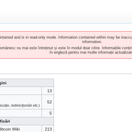
tained and is in read-only mode. Information contained within may be inaccur
information.
mânesc nu mai este întreținut și este în modul doar citire. Informațiile conțin
în engleză pentru mai multe informații actualizat
gini
13
52
cuție, redirecționări etc.)
5
ficări
Bitcoin Wiki
213