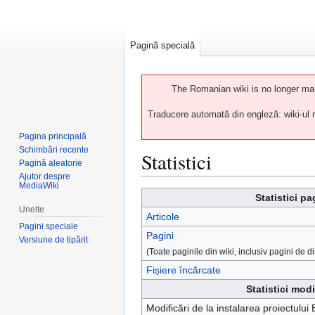
Pagină specială
The Romanian wiki is no longer main
Traducere automată din engleză: wiki-ul ro
Pagina principală
Schimbări recente
Statistici
Pagină aleatorie
Ajutor despre
MediaWiki
Sari
Sari
Statistici pa
Unelte
la
la
Articole
navigare
căutare
Pagini speciale
Pagini
Versiune de tipărit
(Toate paginile din wiki, inclusiv pagini de dis
Fișiere încărcate
Statistici modi
Modificări de la instalarea proiectului 